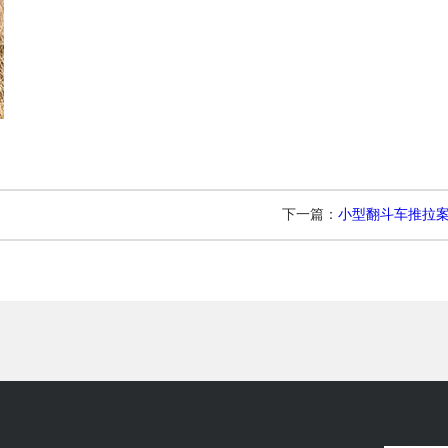
下一篇：
小型翻斗车推拉