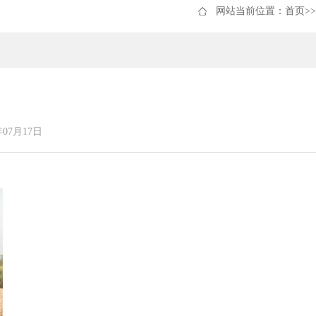
网站当前位置：
首页
>>
07月17日