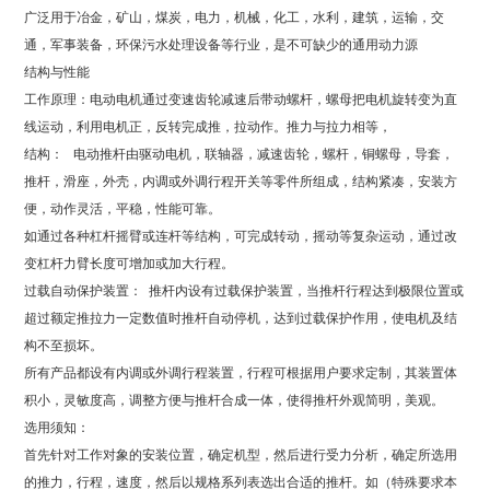
广泛用于冶金，矿山，煤炭，电力，机械，化工，水利，建筑，运输，交
通，军事装备，环保污水处理设备等行业，是不可缺少的通用动力源
结构与性能
工作原理：电动电机通过变速齿轮减速后带动螺杆，螺母把电机旋转变为直
线运动，利用电机正，反转完成推，拉动作。推力与拉力相等，
结构： 电动推杆由驱动电机，联轴器，减速齿轮，螺杆，铜螺母，导套，
推杆，滑座，外壳，内调或外调行程开关等零件所组成，结构紧凑，安装方
便，动作灵活，平稳，性能可靠。
如通过各种杠杆摇臂或连杆等结构，可完成转动，摇动等复杂运动，通过改
变杠杆力臂长度可增加或加大行程。
过载自动保护装置： 推杆内设有过载保护装置，当推杆行程达到极限位置或
超过额定推拉力一定数值时推杆自动停机，达到过载保护作用，使电机及结
构不至损坏。
所有产品都设有内调或外调行程装置，行程可根据用户要求定制，其装置体
积小，灵敏度高，调整方便与推杆合成一体，使得推杆外观简明，美观。
选用须知：
首先针对工作对象的安装位置，确定机型，然后进行受力分析，确定所选用
的推力，行程，速度，然后以规格系列表选出合适的推杆。如（特殊要求本