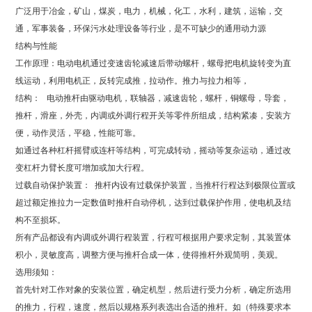
广泛用于冶金，矿山，煤炭，电力，机械，化工，水利，建筑，运输，交
通，军事装备，环保污水处理设备等行业，是不可缺少的通用动力源
结构与性能
工作原理：电动电机通过变速齿轮减速后带动螺杆，螺母把电机旋转变为直
线运动，利用电机正，反转完成推，拉动作。推力与拉力相等，
结构： 电动推杆由驱动电机，联轴器，减速齿轮，螺杆，铜螺母，导套，
推杆，滑座，外壳，内调或外调行程开关等零件所组成，结构紧凑，安装方
便，动作灵活，平稳，性能可靠。
如通过各种杠杆摇臂或连杆等结构，可完成转动，摇动等复杂运动，通过改
变杠杆力臂长度可增加或加大行程。
过载自动保护装置： 推杆内设有过载保护装置，当推杆行程达到极限位置或
超过额定推拉力一定数值时推杆自动停机，达到过载保护作用，使电机及结
构不至损坏。
所有产品都设有内调或外调行程装置，行程可根据用户要求定制，其装置体
积小，灵敏度高，调整方便与推杆合成一体，使得推杆外观简明，美观。
选用须知：
首先针对工作对象的安装位置，确定机型，然后进行受力分析，确定所选用
的推力，行程，速度，然后以规格系列表选出合适的推杆。如（特殊要求本